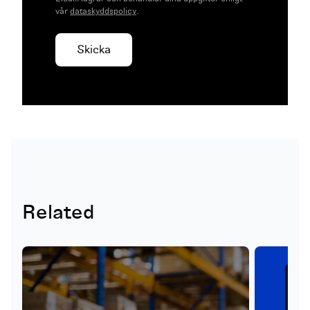
vår
dataskyddspolicy
.
Related