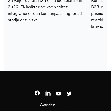
Så väljer du rätt B2B e-handelsplattform
Kundspecifi
2026. Få insikter om komplexitet,
B2B-e-hand
integrationer och kundanpassning för att
prismodelle
stödja er tillväxt.
realtid spe
krav på vid
Sweden