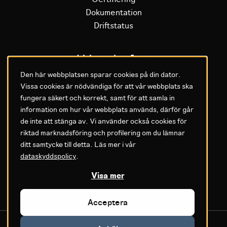
Dokumentation
Driftstatus
Litium plattform
Den här webbplatsen sparar cookies på din dator.
Vissa cookies är nödvändiga för att vår webbplats ska
Varför Litium
fungera säkert och korrekt, samt för att samla in
Kom igång med Litium
information om hur vår webbplats används, därför går
de inte att stänga av. Vi använder också cookies för
GDPR & Agreements
riktad marknadsföring och profilering om du lämnar
ditt samtycke till detta. Läs mer i vår
Privacy policy
dataskyddspolicy
.
Cookie settings
Legal
Visa mer
Acceptera