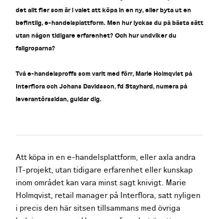
det allt fler som är i valet att köpa in en ny, eller byta ut en
befintlig, e-handelsplattform. Men hur lyckas du på bästa sätt
utan någon tidigare erfarenhet? Och hur undviker du
fallgroparna?
Två e-handelsproffs som varit med förr, Marie Holmqvist på
Interflora och Johans Davidsson, fd Stayhard, numera på
leverantörssidan, guidar dig.
Att köpa in en e-handelsplattform, eller axla andra
IT-projekt, utan tidigare erfarenhet eller kunskap
inom området kan vara minst sagt knivigt. Marie
Holmqvist, retail manager på Interflora, satt nyligen
i precis den här sitsen tillsammans med övriga