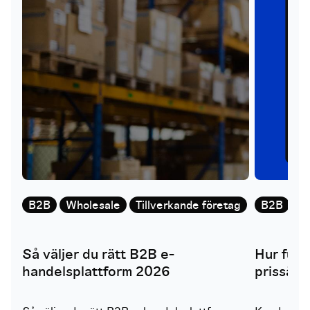
B2B
Wholesale
Tillverkande företag
B2B
W
Så väljer du rätt B2B e-
Hur fung
handelsplattform 2026
prissätt