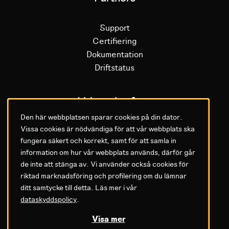
Support
Certifiering
Dokumentation
Driftstatus
Litium plattform
Den här webbplatsen sparar cookies på din dator.
Vissa cookies är nödvändiga för att vår webbplats ska
Varför Litium
fungera säkert och korrekt, samt för att samla in
Kom igång med Litium
information om hur vår webbplats används, därför går
de inte att stänga av. Vi använder också cookies för
GDPR & Agreements
riktad marknadsföring och profilering om du lämnar
ditt samtycke till detta. Läs mer i vår
Privacy policy
dataskyddspolicy
.
Cookie settings
Legal
Visa mer