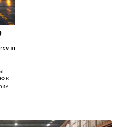
rce in
en
a B2B-
n av