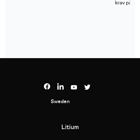
krav på vid
Sweden
Litium