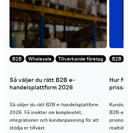
B2B
Wholesale
Tillverkande företag
B2B
W
Så väljer du rätt B2B e-
Hur fung
handelsplattform 2026
prissätt
Så väljer du rätt B2B e-handelsplattform
Kundspecifi
2026. Få insikter om komplexitet,
B2B-e-hand
integrationer och kundanpassning för att
prismodelle
stödja er tillväxt.
realtid spe