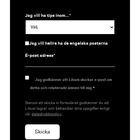
Jag vill ha tips inom...
*
Jag vill hellre ha de engelska posterna
E-post adress
*
Jag godkänner att Litium skickar e-post om
detta och relaterade ämnen till mig.
*
Genom att skicka in formuläret godkänner du att
Litium lagrar och behandlar dina uppgifter enligt
vår
dataskyddspolicy
.