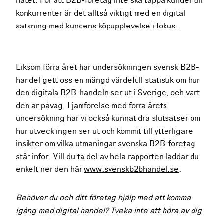
nätet. För att B2B-företag inte ska tappa kunder till
konkurrenter är det alltså viktigt med en digital
satsning med kundens köpupplevelse i fokus.
Liksom förra året har undersökningen svensk B2B-
handel gett oss en mängd värdefull statistik om hur
den digitala B2B-handeln ser ut i Sverige, och vart
den är påväg. I jämförelse med förra årets
undersökning har vi också kunnat dra slutsatser om
hur utvecklingen ser ut och kommit till ytterligare
insikter om vilka utmaningar svenska B2B-företag
står inför. Vill du ta del av hela rapporten laddar du
enkelt ner den här
www.svenskb2bhandel.se
.
Behöver du och ditt företag hjälp med att komma
igång med digital handel?
Tveka inte att höra av dig