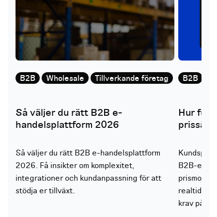
B2B
Wholesale
Tillverkande företag
B2B
W
Så väljer du rätt B2B e-
Hur fung
handelsplattform 2026
prissätt
Så väljer du rätt B2B e-handelsplattform
Kundspecifi
2026. Få insikter om komplexitet,
B2B-e-hand
integrationer och kundanpassning för att
prismodelle
stödja er tillväxt.
realtid spe
krav på vid