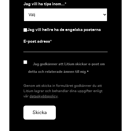
Jag vill ha tips inom...
*
Jag vill hellre ha de engelska posterna
E-post adress
*
Jag godkänner att Litium skickar e-post om
detta och relaterade ämnen till mig.
*
Genom att skicka in formuläret godkänner du att
Litium lagrar och behandlar dina uppgifter enligt
vår
dataskyddspolicy
.