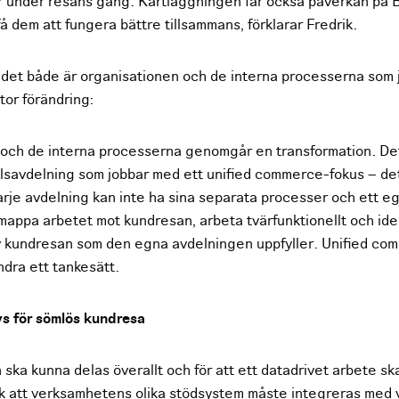
r under resans gång. Kartläggningen får också påverkan på
få dem att fungera bättre tillsammans, förklarar Fredrik.
 det både är organisationen och de interna processerna som
or förändring:
och de interna processerna genomgår en transformation. De
lsavdelning som jobbar med ett unified commerce-fokus – de
rje avdelning kan inte ha sina separata processer och ett eg
mappa arbetet mot kundresan, arbeta tvärfunktionellt och iden
 av kundresan som den egna avdelningen uppfyller. Unified co
ndra ett tankesätt.
vs för sömlös kundresa
n ska kunna delas överallt och för att ett datadrivet arbete sk
k att verksamhetens olika stödsystem måste integreras med 