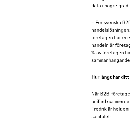
data i högre grad 
– För svenska B2B
handelslösningens 
företagen har en s
handeln är före
% av företagen ha
sammanhängande 
Hur långt har ditt
När B2B-företagen
unified commerce 
Fredrik är helt e
samtalet: