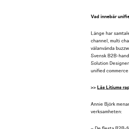
Vad innebär unif
Länge har samtalet
channel, multi ch
välanvända buzzwo
Svensk B2B-handel 
Solution Designer
unified commerce
>>
Läs Litiums ra
Annie Björk menar 
verksamheten:
– De flesta B2B-fö