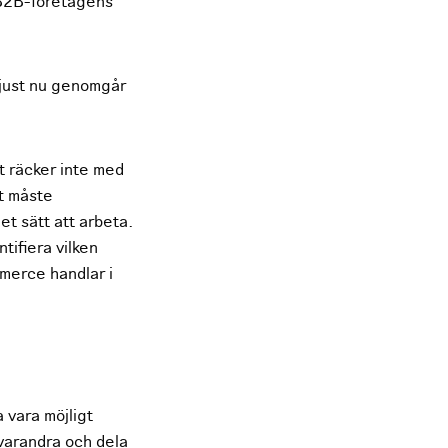
 B2B-företagens
 just nu genomgår
t räcker inte med
t måste
et sätt att arbeta.
tifiera vilken
mmerce handlar i
a vara möjligt
varandra och dela