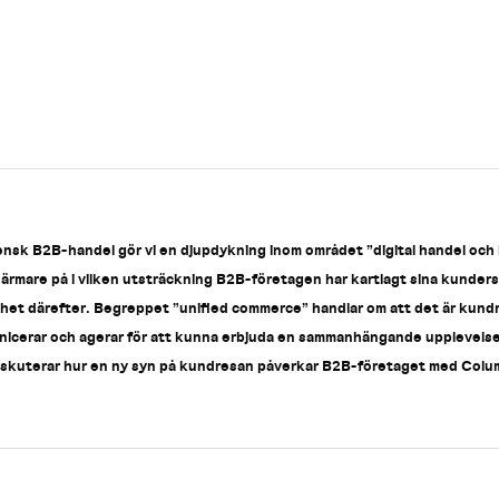
vensk B2B-handel gör vi en djupdykning inom området ”digital handel och
 närmare på i vilken utsträckning B2B-företagen har kartlagt sina kunde
het därefter. Begreppet ”unified commerce” handlar om att det är kund
icerar och agerar för att kunna erbjuda en sammanhängande upplevelse i 
 diskuterar hur en ny syn på kundresan påverkar B2B-företaget med Colu