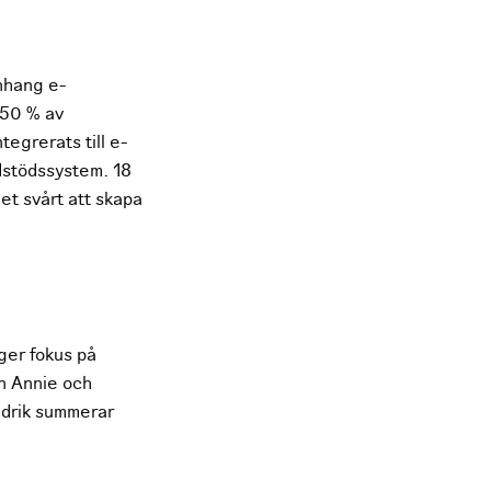
anhang e-
t 50 % av
egrerats till e-
stödssystem. 18
et svårt att skapa
ger fokus på
en Annie och
redrik summerar