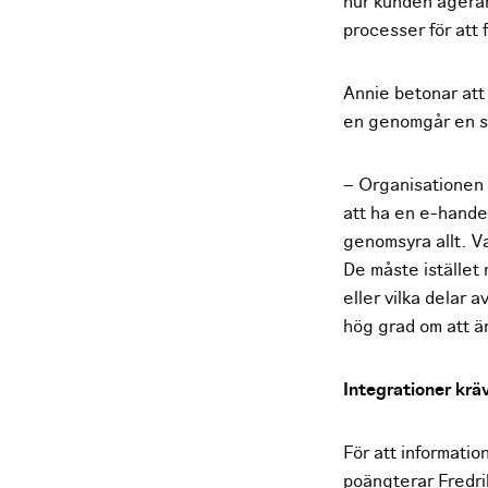
hur kunden agera
processer för att 
Annie betonar att
en genomgår en st
– Organisationen 
att ha en e-hande
genomsyra allt. Va
De måste istället 
eller vilka delar
hög grad om att ä
Integrationer krä
För att informatio
poängterar Fredri