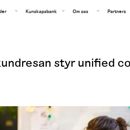
der
Kunskapsbank
Om oss
Partners
 kundresan styr unified 