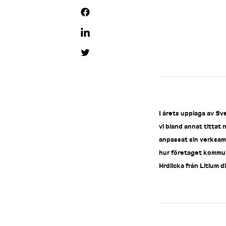
I årets upplaga av S
vi bland annat tittat
anpassat sin verksam
hur företaget kommun
Hrdlicka från Litium