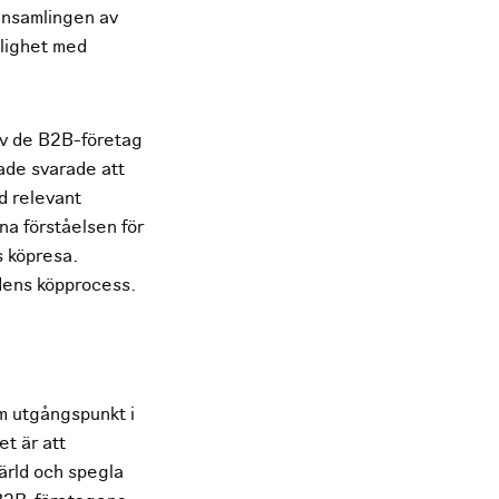
 insamlingen av
nlighet med
av de B2B-företag
gade svarade att
d relevant
na förståelsen för
s köpresa.
ndens köpprocess.
om utgångspunkt i
t är att
värld och spegla