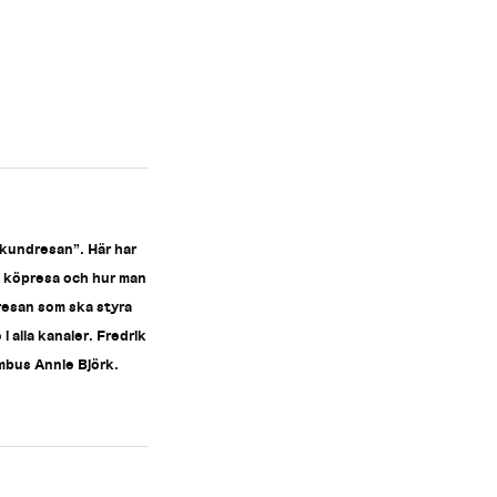
 kundresan”. Här har
rs köpresa och hur man
resan som ska styra
alla kanaler. Fredrik
mbus Annie Björk.