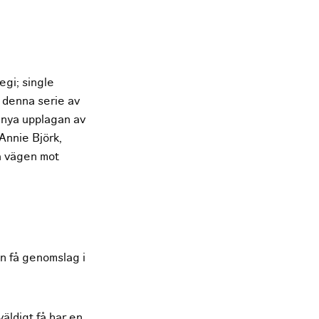
egi; single
i denna serie av
 nya upplagan av
Annie Björk,
på vägen mot
an få genomslag i
äldigt få har en