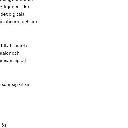
rligen alltfler
det digitala
nisationen och hur
ill att arbetet
analer och
r man sig att
assar sig efter
mlös