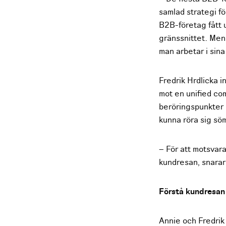
samlad strategi fö
B2B-företag fått 
gränssnittet. Men
man arbetar i sin
Fredrik Hrdlicka 
mot en unified co
beröringspunkter 
kunna röra sig sö
– För att motsvar
kundresan, snarar
Förstå kundresan
Annie och Fredrik 