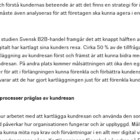
h förstå kundernas beteende är att det finns en strategi för
måste även analyseras för att företagen ska kunna agera i e
v studien Svensk B2B-handel framgår det att knappt hälften 
gitalt har kartlagt sina kunders resa. Cirka 50 % av de tillfrå
tläggning av kundresan först och främst är att kunna bidra me
ndresan. På andra plats kommer målsättningen att öka den eg
r för att i förlängningen kunna förenkla och förbättra kunden
arar att de har gjort kartläggningen just för att förenkla ku
 processer präglas av kundresan
i hur arbetet med att kartlägga kundresan och använda den s
ad påverkar hur organisationen fungerar och är uppbyggd. Måle
 kunna möta nya krav och förväntningar i en allt mer digital 