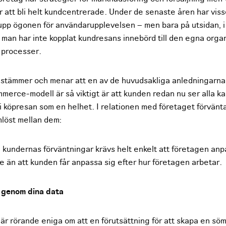
r att bli helt kundcentrerade. Under de senaste åren har visse
upp ögonen för användarupplevelsen – men bara på utsidan, i 
 man har inte kopplat kundresans innebörd till den egna orga
a processer.
instämmer och menar att en av de huvudsakliga anledningarna t
mmerce-modell är så viktigt är att kunden redan nu ser alla k
i köpresan som en helhet. I relationen med företaget förvänta
mlöst mellan dem:
a kundernas förväntningar krävs helt enkelt att företagen anp
e än att kunden får anpassa sig efter hur företagen arbetar.
 genom dina data
är rörande eniga om att en förutsättning för att skapa en sö