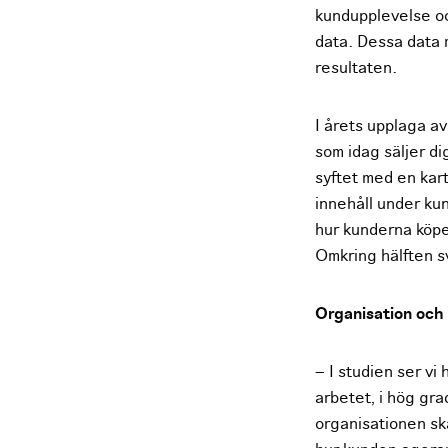
kundupplevelse oc
data. Dessa data 
resultaten.
I årets upplaga a
som idag säljer di
syftet med en kar
innehåll under ku
hur kunderna köpe
Omkring hälften sv
Organisation och
– I studien ser v
arbetet, i hög gr
organisationen ska