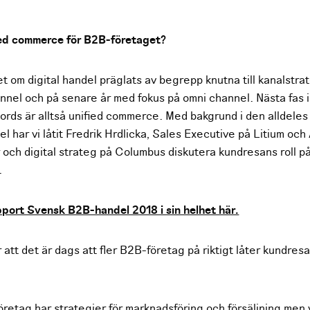
ied commerce för B2B-företaget?
 om digital handel präglats av begrepp knutna till kanalstrat
annel och på senare år med fokus på omni channel. Nästa fas 
rds är alltså unified commerce. Med bakgrund i den alldeles
har vi låtit Fredrik Hrdlicka, Sales Executive på Litium och 
 och digital strateg på Columbus diskutera kundresans roll 
.
pport Svensk B2B-handel 2018 i sin helhet här.
att det är dags att fler B2B-företag på riktigt låter kundres
retag har strategier för marknadsföring och försäljning men v