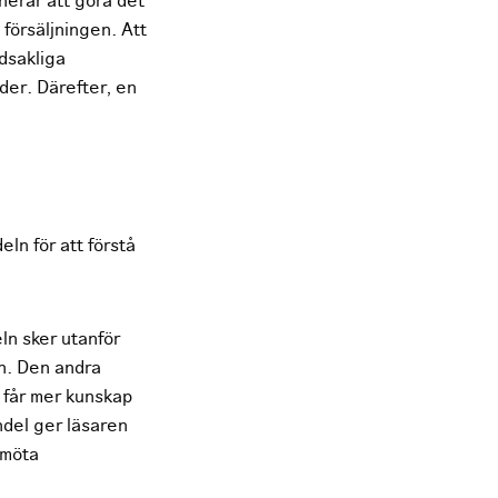
nerar att göra det
 försäljningen. Att
dsakliga
nder. Därefter, en
ln för att förstå
ln sker utanför
n. Den andra
 får mer kunskap
ndel ger läsaren
 möta