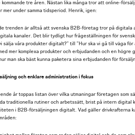
kommande tre åren. Nästan lika många tror att online-försä
r mer under samma tidsperiod. Henrik, igen:
e trenden är alltså att svenska B2B-företag tror på digitala 
 digitala kanaler. Det blir tydligt hur frågeställningen för sve
i sälja våra produkter digitalt?” till ”Hur ska vi gå till väga för
med mer komplexa produkter och erbjudanden och en högre g
 hur man ska bäst kunna paketera sina erbjudanden för försäljn
säljning och enklare administration i fokus
nde år toppas listan över vilka utmaningar företagen som sälj
nda traditionella rutiner och arbetssätt, brist på intern digita
teten i B2B-försäljningen digitalt. Vad gäller drivkrafterna 
områden: