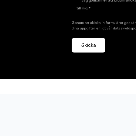
Jag godkänner att Litium skick
till mig.
*
Genom att skicka in formuläret godkän
dina uppgifter enligt vår
dataskyddspo