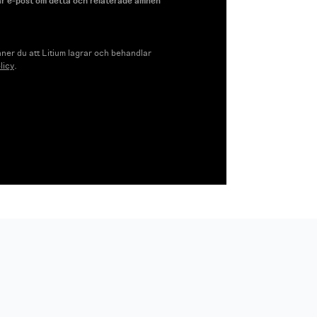
ar e-post om detta och relaterade ämnen
ner du att Litium lagrar och behandlar
licy
.