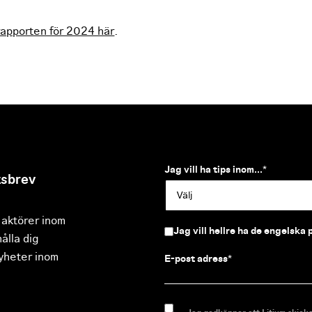
rapporten för 2024 här
.
Jag vill ha tips inom...
*
tsbrev
 aktörer inom
Jag vill hellre ha de engelska
hålla dig
nyheter inom
E-post adress
*