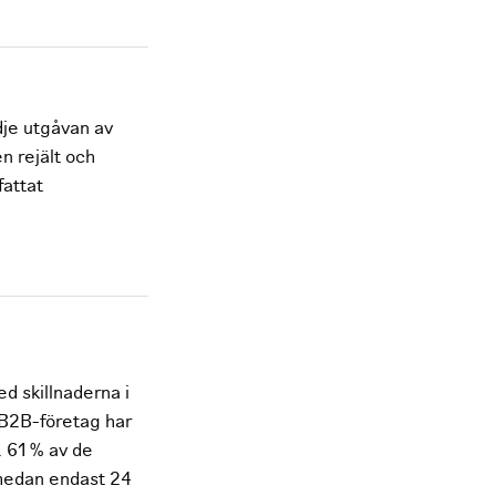
dje utgåvan av
n rejält och
fattat
ed skillnaderna i
 B2B-företag har
. 61 % av de
 medan endast 24