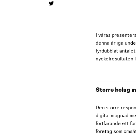
I våras presenter
denna årliga under
fyrdubblat antale
nyckelresultaten 
Större bolag m
Den större respond
digital mognad me
fortfarande ett fö
företag som omsät