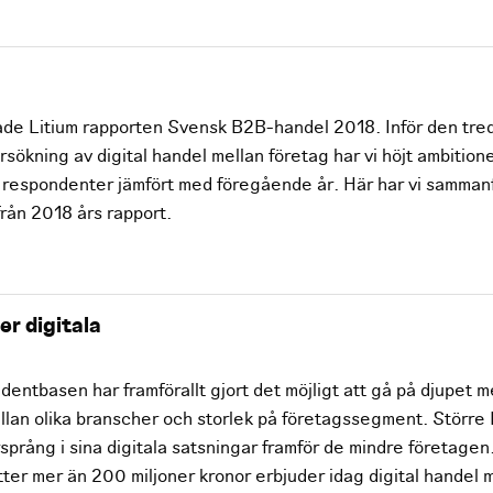
ade Litium rapporten Svensk B2B-handel 2018. Inför den tre
sökning av digital handel mellan företag har vi höjt ambitione
t respondenter jämfört med föregående år. Här har vi samman
från 2018 års rapport.
er digitala
entbasen har framförallt gjort det möjligt att gå på djupet m
llan olika branscher och storlek på företagssegment. Större
rsprång i sina digitala satsningar framför de mindre företagen
ter mer än 200 miljoner kronor erbjuder idag digital handel