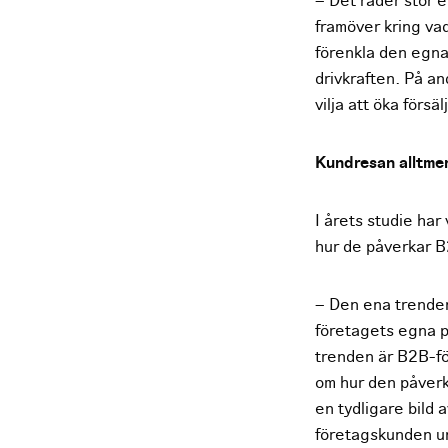
– Det råder stor e
framöver kring vad
förenkla den egna
drivkraften. På an
vilja att öka försä
Kundresan alltmer
I årets studie har
hur de påverkar B
– Den ena trenden
företagets egna p
trenden är B2B-fö
om hur den påverk
en tydligare bild 
företagskunden un