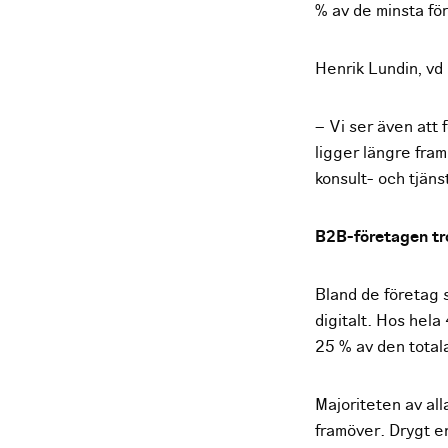
% av de minsta för
Henrik Lundin, vd 
– Vi ser även att 
ligger längre fram 
konsult- och tjäns
B2B-företagen tro
Bland de företag s
digitalt. Hos hela
25 % av den total
Majoriteten av all
framöver. Drygt e