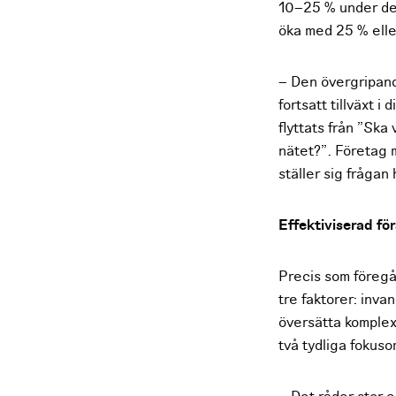
10–25 % under de 
öka med 25 % elle
– Den övergripand
fortsatt tillväxt i
flyttats från ”Ska v
nätet?”. Företag 
ställer sig frågan
Effektiviserad för
Precis som föregåe
tre faktorer: inva
översätta komplexi
två tydliga fokus