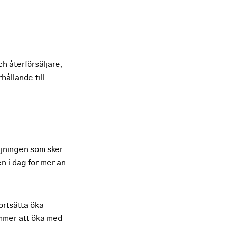
ch återförsäljare,
rhållande till
äljningen som sker
en i dag för mer än
fortsätta öka
ommer att öka med