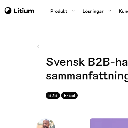
Produkt
Lösningar
Kun
Svensk B2B-han
sammanfattnin
B2B
E-tail