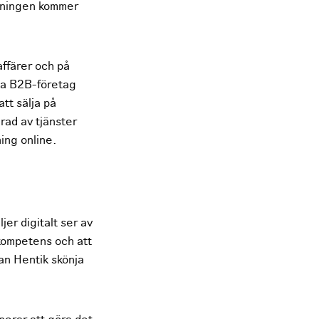
ljningen kommer
affärer och på
nska B2B-företag
 att sälja på
rad av tjänster
ing online.
er digitalt ser av
l kompetens och att
kan Hentik skönja