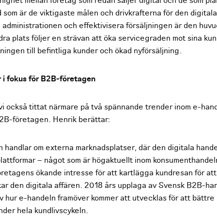
nighet mellan företag som redan säljer digital och de som pla
 som är de viktigaste målen och drivkrafterna för den digitala
 administrationen och effektivisera försäljningen är den huvu
dra plats följer en strävan att öka servicegraden mot sina ku
ljningen till befintliga kunder och ökad nyförsäljning.
 i fokus för B2B-företagen
 vi också tittat närmare på två spännande trender inom e-hande
2B-företagen. Henrik berättar:
 handlar om externa marknadsplatser, där den digitala hande
lattformar – något som är högaktuellt inom konsumenthandel
retagens ökande intresse för att kartlägga kundresan för att
ar den digitala affären. 2018 års upplaga av Svensk B2B-ha
av hur e-handeln framöver kommer att utvecklas för att bättre
der hela kundlivscykeln.