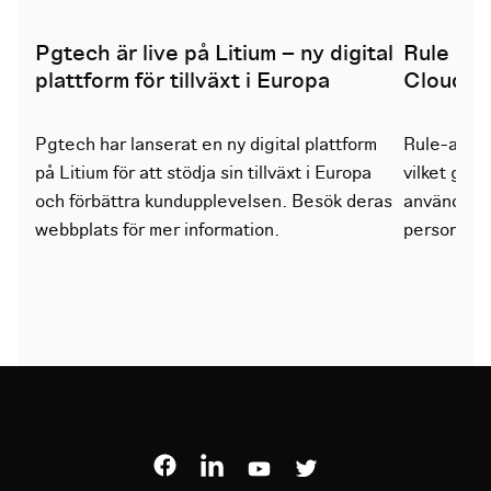
Pgtech är live på Litium – ny digital
Rule nu t
plattform för tillväxt i Europa
Cloud
Pgtech har lanserat en ny digital plattform
Rule-appen
på Litium för att stödja sin tillväxt i Europa
vilket gör 
och förbättra kundupplevelsen. Besök deras
använda ma
webbplats för mer information.
personliga