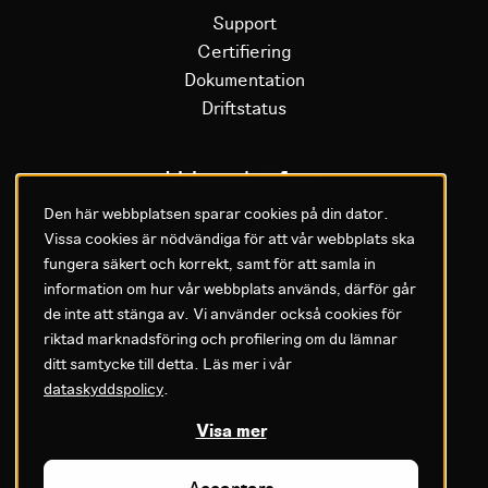
Support
Certifiering
Dokumentation
Driftstatus
Litium plattform
Den här webbplatsen sparar cookies på din dator.
Vissa cookies är nödvändiga för att vår webbplats ska
Varför Litium
fungera säkert och korrekt, samt för att samla in
Kom igång med Litium
information om hur vår webbplats används, därför går
de inte att stänga av. Vi använder också cookies för
GDPR & Agreements
riktad marknadsföring och profilering om du lämnar
ditt samtycke till detta. Läs mer i vår
Privacy policy
dataskyddspolicy
.
Cookie settings
Legal
Visa mer