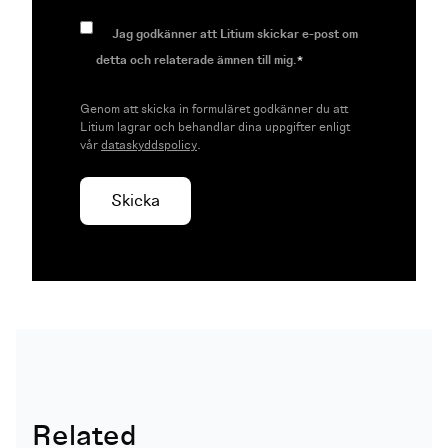
Jag godkänner att Litium skickar e-post om
detta och relaterade ämnen till mig.
*
Genom att skicka in formuläret godkänner du att
Litium lagrar och behandlar dina uppgifter enligt
vår
dataskyddspolicy
.
Related