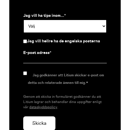
Jag vill ha tips inom...
*
Jag vill hellre ha de engelska posterna
E-post adress
*
Jag godkänner att Litium skickar e-post om
detta och relaterade ämnen till mig.
*
Genom att skicka in formuläret godkänner du att
Litium lagrar och behandlar dina uppgifter enligt
vår
dataskyddspolicy
.