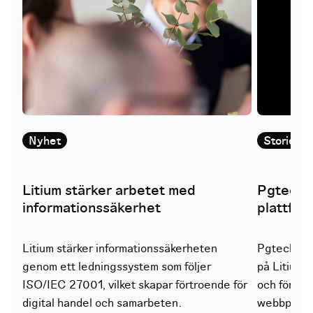
Nyhet
Stories
Litium stärker arbetet med
Pgtech är
informationssäkerhet
plattform
Litium stärker informationssäkerheten
Pgtech har 
genom ett ledningssystem som följer
på Litium f
ISO/IEC 27001, vilket skapar förtroende för
och förbät
digital handel och samarbeten.
webbplats 