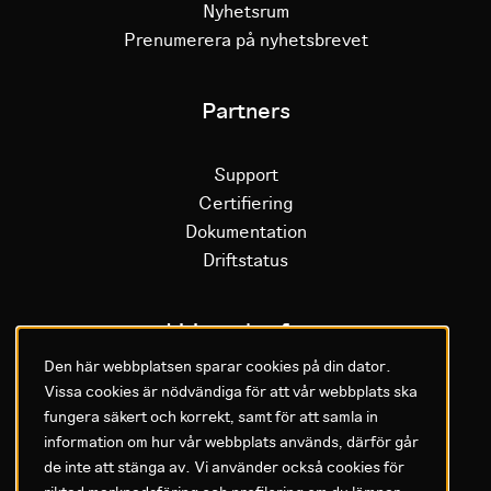
Nyhetsrum
Prenumerera på nyhetsbrevet
Partners
Support
Certifiering
Dokumentation
Driftstatus
Litium plattform
Den här webbplatsen sparar cookies på din dator.
Vissa cookies är nödvändiga för att vår webbplats ska
Varför Litium
fungera säkert och korrekt, samt för att samla in
Kom igång med Litium
information om hur vår webbplats används, därför går
de inte att stänga av. Vi använder också cookies för
GDPR & Agreements