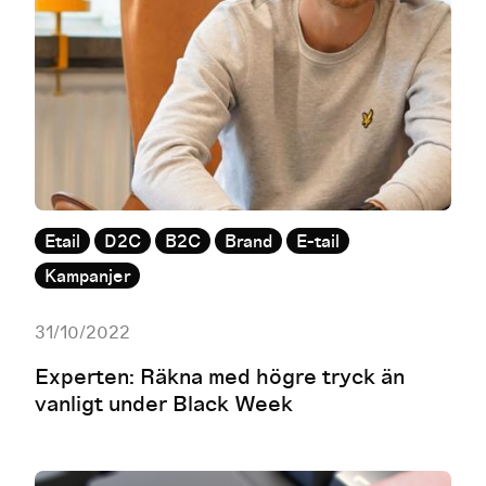
Etail
D2C
B2C
Brand
E-tail
Kampanjer
31/10/2022
Experten: Räkna med högre tryck än
vanligt under Black Week