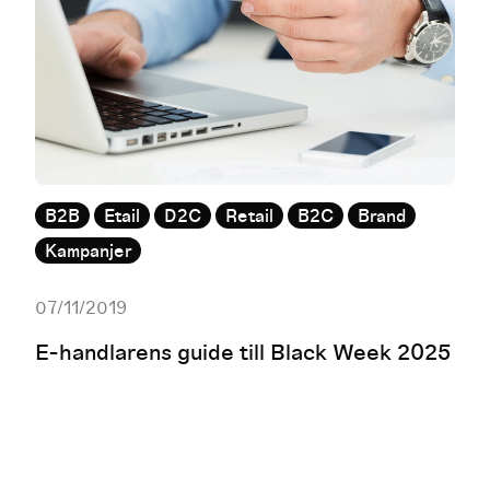
B2B
Etail
D2C
Retail
B2C
Brand
Kampanjer
07/11/2019
E-handlarens guide till Black Week 2025