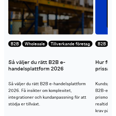
B2B
Wholesale
Tillverkande företag
B2B
W
Så väljer du rätt B2B e-
Hur fung
handelsplattform 2026
prissätt
Så väljer du rätt B2B e-handelsplattform
Kundspecifi
2026. Få insikter om komplexitet,
B2B-e-hand
integrationer och kundanpassning för att
prismodelle
stödja er tillväxt.
realtid spe
krav på vid