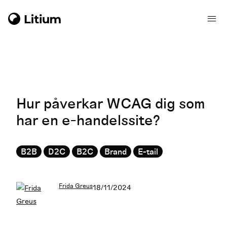
Hur påverkar WCAG dig som
har en e-handelssite?
B2B
D2C
B2C
Brand
E-tail
Frida Greus
18/11/2024