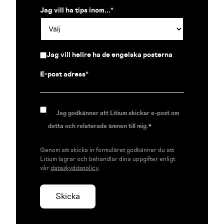
Jag vill ha tips inom...
*
Jag vill hellre ha de engelska posterna
E-post adress
*
Jag godkänner att Litium skickar e-post om
detta och relaterade ämnen till mig.
*
Genom att skicka in formuläret godkänner du att
Litium lagrar och behandlar dina uppgifter enligt
vår
dataskyddspolicy
.