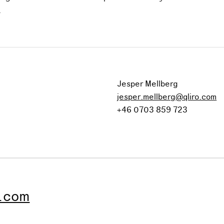
.
Jesper Mellberg
jesper.mellberg@qliro.com
+46 0703 859 723
o.com