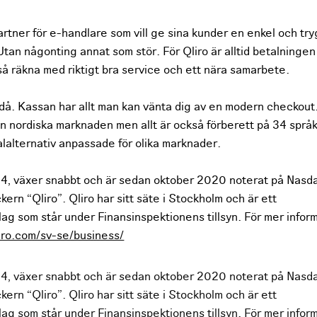
artner för e-handlare som vill ge sina kunder en enkel och tr
tan någonting annat som stör. För Qliro är alltid betalningen 
så räkna med riktigt bra service och ett nära samarbete.
t då. Kassan har allt man kan vänta dig av en modern checkout
den nordiska marknaden men allt är också förberett på 34 språ
lalternativ anpassade för olika marknader.
14, växer snabbt och är sedan oktober 2020 noterat på Nasd
ern “Qliro”. Qliro har sitt säte i Stockholm och är ett
ag som står under Finansinspektionens tillsyn. För mer infor
iro.com/sv-se/business/
14, växer snabbt och är sedan oktober 2020 noterat på Nasd
ern “Qliro”. Qliro har sitt säte i Stockholm och är ett
ag som står under Finansinspektionens tillsyn. För mer infor