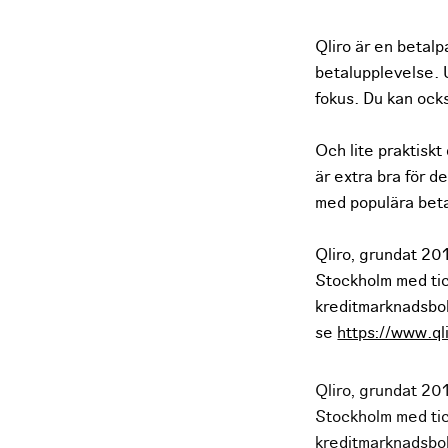
Qliro är en betalp
betalupplevelse. U
fokus. Du kan ock
Och lite praktisk
är extra bra för 
med populära beta
Qliro, grundat 20
Stockholm med tick
kreditmarknadsbol
se
https://www.ql
Qliro, grundat 20
Stockholm med tick
kreditmarknadsbol