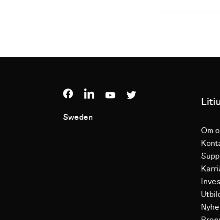
Liti
Sweden
Om o
Kont
Supp
Karri
Inve
Utbil
Nyhe