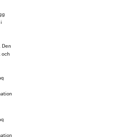
ygg
i
. Den
k och
aq
mation
aq
mation