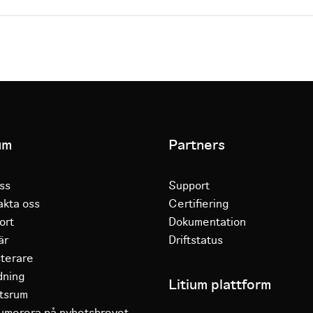
um
Partners
ss
Support
akta oss
Certifiering
ort
Dokumentation
är
Driftstatus
sterare
dning
Litium plattform
tsrum