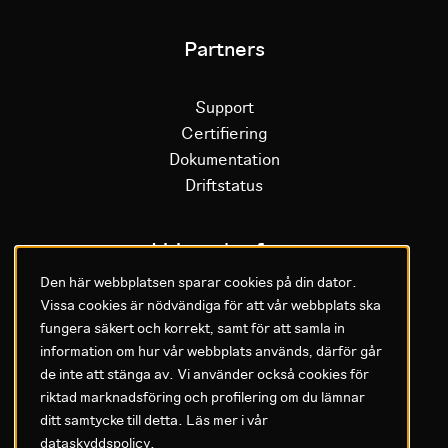
Partners
Support
Certifiering
Dokumentation
Driftstatus
Litium plattform
Den här webbplatsen sparar cookies på din dator.
Vissa cookies är nödvändiga för att vår webbplats ska
Varför Litium
fungera säkert och korrekt, samt för att samla in
Kom igång med Litium
information om hur vår webbplats används, därför går
de inte att stänga av. Vi använder också cookies för
GDPR & Agreements
riktad marknadsföring och profilering om du lämnar
ditt samtycke till detta. Läs mer i vår
Privacy policy
dataskyddspolicy
.