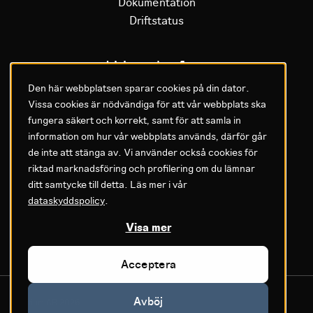
Dokumentation
Driftstatus
Litium plattform
Den här webbplatsen sparar cookies på din dator.
Vissa cookies är nödvändiga för att vår webbplats ska
Varför Litium
fungera säkert och korrekt, samt för att samla in
Kom igång med Litium
information om hur vår webbplats används, därför går
de inte att stänga av. Vi använder också cookies för
GDPR & Agreements
riktad marknadsföring och profilering om du lämnar
ditt samtycke till detta. Läs mer i vår
Privacy policy
dataskyddspolicy
.
Cookie settings
Legal
Visa mer
Acceptera
Avböj
© Litium AB 2026