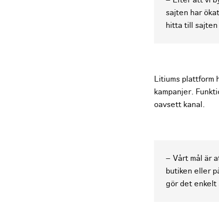
– Efter att vi 
sajten har öka
hitta till sajte
Litiums plattform 
kampanjer. Funkti
oavsett kanal.
– Vårt mål är a
butiken eller p
gör det enkelt