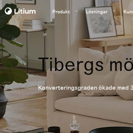
Produkt
Lösningar
Kun
Tibergs mö
Konverteringsgraden ökade med 