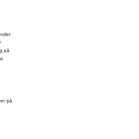
under
r
ig på
na
ter på