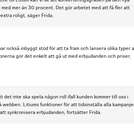
bytte till Litium kan vi se att konverteringsgraden på den nya
t med mer än 30 procent. Det gör arbetet med att få fler att
n extra roligt, säger Frida.
har också inbyggt stöd för att ta fram och lansera olika typer 
onerna gör det enkelt att gå ut med erbjudanden och priser,
tt det inte ska spela någon roll ifall kunden kommer till oss i
å webben. Litiums funktioner för att tidsinställa alla kampanje
 att synkronisera erbjudanden, fortsätter Frida.