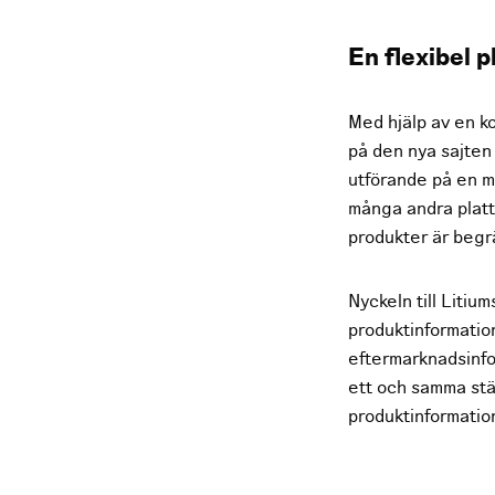
En flexibel 
Med hjälp av en k
på den nya sajten 
utförande på en mö
många andra platt
produkter är beg
Nyckeln till Litiu
produktinformatio
eftermarknadsinfor
ett och samma stäl
produktinformatio