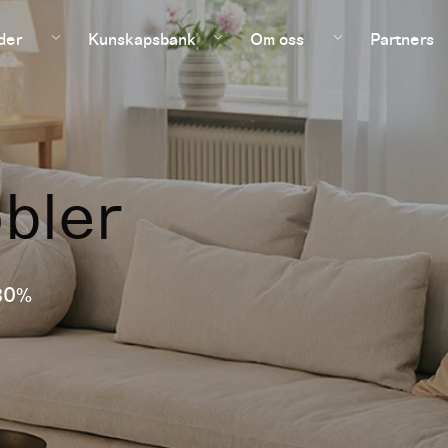
der
Kunskapsbank
Om oss
Partners
bler
30%