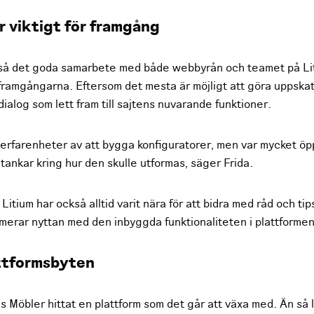
 viktigt för framgång
ckså det goda samarbete med både webbyrån och teamet på Li
l framgångarna. Eftersom det mesta är möjligt att göra uppska
ialog som lett fram till sajtens nuvarande funktioner.
erfarenheter av att bygga konfiguratorer, men var mycket ö
 tankar kring hur den skulle utformas, säger Frida.
itium har också alltid varit nära för att bidra med råd och ti
merar nyttan med den inbyggda funktionaliteten i plattformen
attformsbyten
gs Möbler hittat en plattform som det går att växa med. Än så