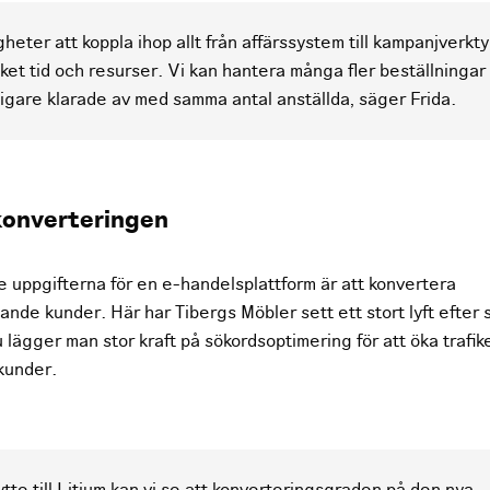
gheter att koppla ihop allt från affärssystem till kampanjverkt
ket tid och resurser. Vi kan hantera många fler beställningar
idigare klarade av med samma antal anställda, säger Frida.
 konverteringen
e uppgifterna för en e-handelsplattform är att konvertera
lande kunder. Här har Tibergs Möbler sett ett stort lyft efter s
 lägger man stor kraft på sökordsoptimering för att öka trafike
 kunder.