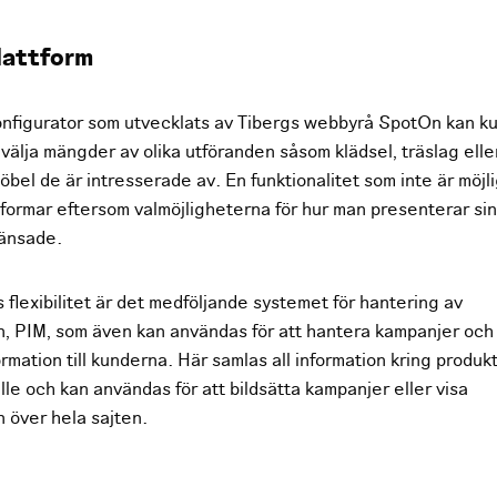
plattform
onfigurator som utvecklats av Tibergs webbyrå SpotOn kan k
välja mängder av olika utföranden såsom klädsel, träslag elle
bel de är intresserade av. En funktionalitet som inte är möjl
formar eftersom valmöjligheterna för hur man presenterar si
ränsade.
ms flexibilitet är det medföljande systemet för hantering av
n, PIM, som även kan användas för att hantera kampanjer och
mation till kunderna. Här samlas all information kring produk
le och kan användas för att bildsätta kampanjer eller visa
n över hela sajten.