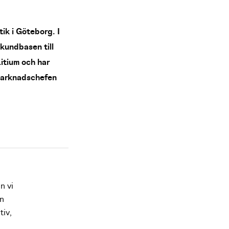
ik i Göteborg. I
kundbasen till
Litium och har
 marknadschefen
n vi
en
tiv,