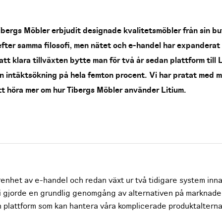
bergs Möbler erbjudit designade kvalitetsmöbler från sin but
fter samma filosofi, men nätet och e-handel har expanderat 
att klara tillväxten bytte man för två år sedan plattform till 
n intäktsökning på hela femton procent. Vi har pratat med
att höra mer om hur Tibergs Möbler använder Litium.
renhet av e-handel och redan växt ur två tidigare system inna
. Vi gjorde en grundlig genomgång av alternativen på marknad
en plattform som kan hantera våra komplicerade produktalterna