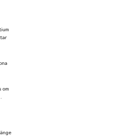
tium
ttar
ppna
ps om
.
 länge