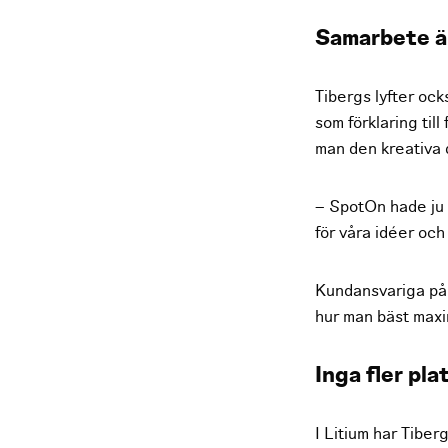
Samarbete är
Tibergs lyfter o
som förklaring til
man den kreativa d
– SpotOn hade ju 
för våra idéer och
Kundansvariga på L
hur man bäst maxi
Inga fler pl
I Litium har Tiber