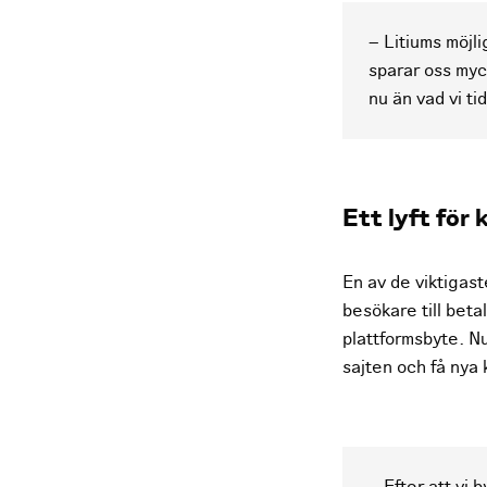
– Litiums möjli
sparar oss myc
nu än vad vi t
Ett lyft för
En av de viktigast
besökare till beta
plattformsbyte. Nu
sajten och få nya