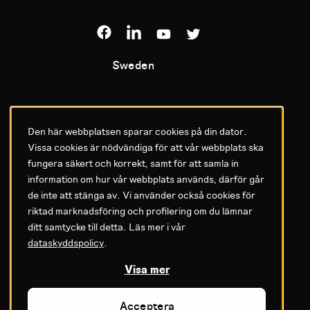
Sweden
Litium
Den här webbplatsen sparar cookies på din dator.
Vissa cookies är nödvändiga för att vår webbplats ska
Om oss
fungera säkert och korrekt, samt för att samla in
information om hur vår webbplats används, därför går
Kontakta oss
de inte att stänga av. Vi använder också cookies för
Support
riktad marknadsföring och profilering om du lämnar
Karriär
ditt samtycke till detta. Läs mer i vår
Investerare
dataskyddspolicy
.
Utbildning
Visa mer
Nyhetsrum
Prenumerera på nyhetsbrevet
Acceptera